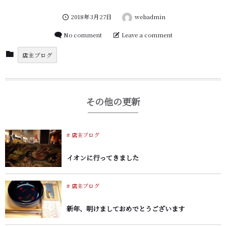
し
さ
い
い
ウ
(
2018年3月27日
webadmin
ィ
新
ン
し
ド
い
No comment
Leave a comment
ウ
ウ
で
ィ
開
ン
店主ブログ
き
ド
ま
ウ
す
で
)
開
き
ま
その他の更新
す
)
店主ブログ
イオンに行ってきました
店主ブログ
新年、明けましておめでとうございます