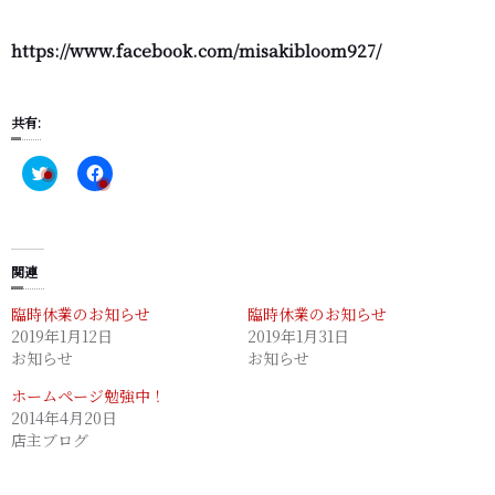
https://www.facebook.com/misakibloom927/
共有:
C
F
l
a
i
c
c
e
k
b
t
o
o
o
s
k
関連
h
で
a
共
臨時休業のお知らせ
臨時休業のお知らせ
r
有
e
す
2019年1月12日
2019年1月31日
o
る
お知らせ
n
に
お知らせ
T
は
w
ク
ホームページ勉強中！
i
リ
t
ッ
2014年4月20日
t
ク
店主ブログ
e
し
r
て
(
く
新
だ