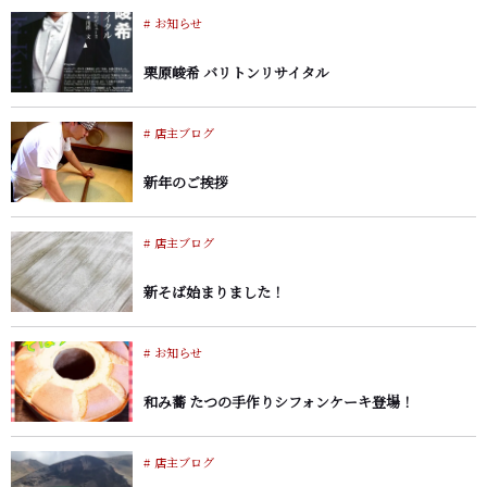
お知らせ
栗原峻希 バリトンリサイタル
店主ブログ
新年のご挨拶
店主ブログ
新そば始まりました！
お知らせ
和み蕎 たつの手作りシフォンケーキ登場！
店主ブログ