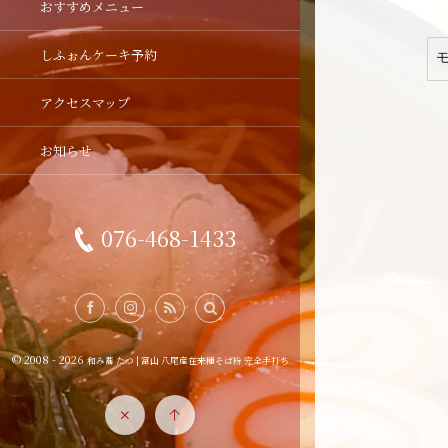
おすすめメニュー
しふぉんケーキ予約
アクセスマップ
お知らせ
076-468-1433
© 2008 - 2026
和み蕎 たつ | 富山 八尾産在来種そば粉 完全手打ち