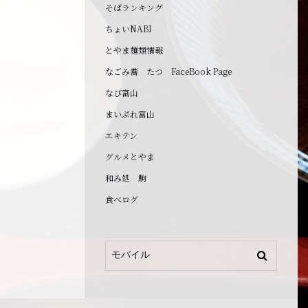
そばランキング
ちょいNABI
とやま麺類情報
なごみ蕎 たつ FaceBook Page
なび富山
まいぷれ富山
エキテン
グルメとやま
和み処 駒
食べログ