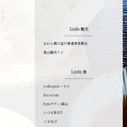
Links 観光
おわら風の盆行事運営委員会
富山観光ナビ
Links 食
e-shopsローカル
lococom
tymタウン/富山
いつもNAVI
ぐるなび