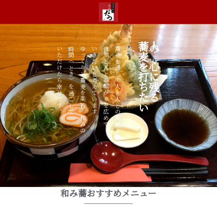
蕎麦を打ちたい
人の心に残る
いただけたら幸せです。
時間（とき）を過ごして
ゆっくりと蕎麦を楽しむ和みの
いきたいと考えています。
自然と人との繋がりを広めて
蕎麦を通して人と人との繋がりや
和み蕎おすすめメニュー