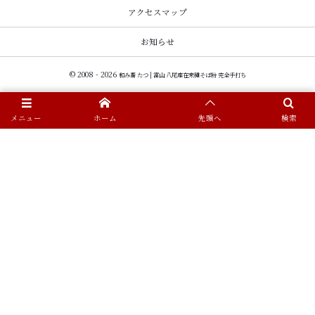
アクセスマップ
お知らせ
© 2008 - 2026
和み蕎 たつ | 富山 八尾産在来種そば粉 完全手打ち
メニュー
ホーム
先頭へ
検索