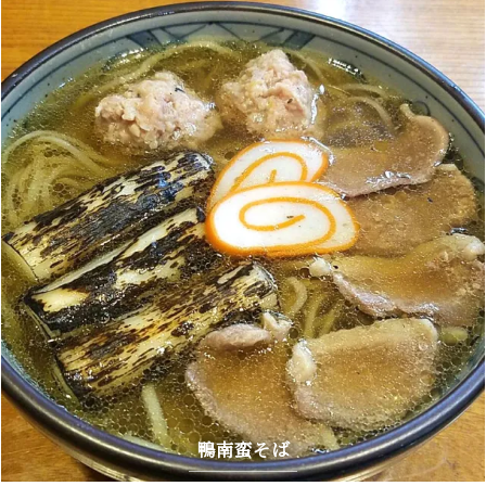
鴨南蛮そば