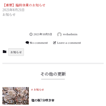
w
ク
【重要】臨時休業のお知らせ
i
リ
t
ッ
2021年8月21日
t
ク
お知らせ
e
し
r
て
(
く
新
だ
し
さ
い
い
ウ
(
2021年10月5日
webadmin
ィ
新
ン
し
ド
い
No comment
Leave a comment
ウ
ウ
で
ィ
開
ン
お知らせ
き
ド
ま
ウ
す
で
)
開
き
ま
その他の更新
す
)
お知らせ
塩の桜7分咲き🌸