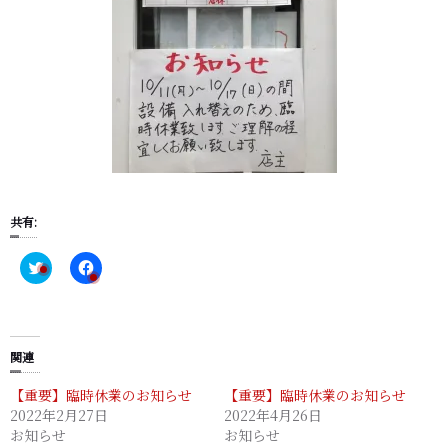
共有:
C
F
l
a
i
c
c
e
k
b
t
o
o
o
s
k
関連
h
で
a
共
【重要】臨時休業のお知らせ
【重要】臨時休業のお知らせ
r
有
e
す
2022年2月27日
2022年4月26日
o
る
お知らせ
n
に
お知らせ
T
は