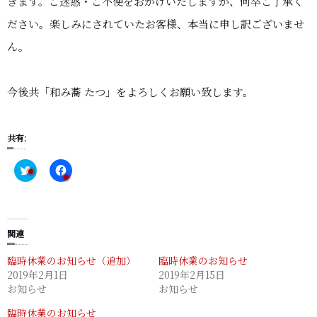
きます。ご迷惑・ご不便をおかけいたしますが、何卒ご了承く
ださい。楽しみにされていたお客様、本当に申し訳ございませ
ん。
今後共「和み蕎 たつ」をよろしくお願い致します。
共有:
C
F
l
a
i
c
c
e
k
b
t
o
o
o
s
k
関連
h
で
a
共
臨時休業のお知らせ（追加）
臨時休業のお知らせ
r
有
e
す
2019年2月1日
2019年2月15日
o
る
お知らせ
n
に
お知らせ
T
は
w
ク
臨時休業のお知らせ
i
リ