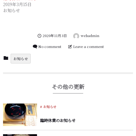
t
ッ
2019年3月15日
t
ク
お知らせ
e
し
r
て
(
く
新
だ
し
さ
い
い
ウ
(
2020年11月3日
webadmin
ィ
新
ン
し
ド
い
No comment
Leave a comment
ウ
ウ
で
ィ
開
ン
お知らせ
き
ド
ま
ウ
す
で
)
開
き
ま
その他の更新
す
)
お知らせ
臨時休業のお知らせ