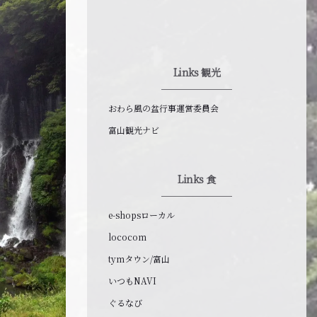
Links 観光
おわら風の盆行事運営委員会
富山観光ナビ
Links 食
e-shopsローカル
lococom
tymタウン/富山
いつもNAVI
ぐるなび