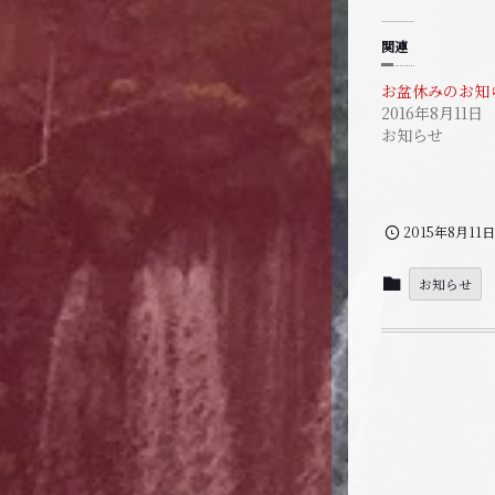
t
o
o
o
s
k
関連
h
で
a
共
r
有
お盆休みのお知
e
す
2016年8月11日
o
る
n
に
お知らせ
T
は
w
ク
i
リ
t
ッ
t
ク
e
し
r
て
2015年8月11日
(
く
新
だ
し
さ
い
お知らせ
い
ウ
(
ィ
新
ン
し
ド
い
ウ
ウ
で
ィ
開
ン
き
ド
ま
ウ
す
で
)
開
き
ま
す