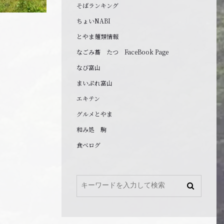
そばランキング
ちょいNABI
とやま麺類情報
なごみ蕎 たつ FaceBook Page
なび富山
まいぷれ富山
エキテン
グルメとやま
和み処 駒
食べログ