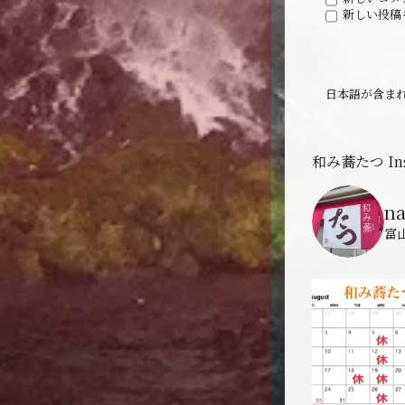
新しい投稿
日本語が含ま
和み蕎たつ Ins
n
富