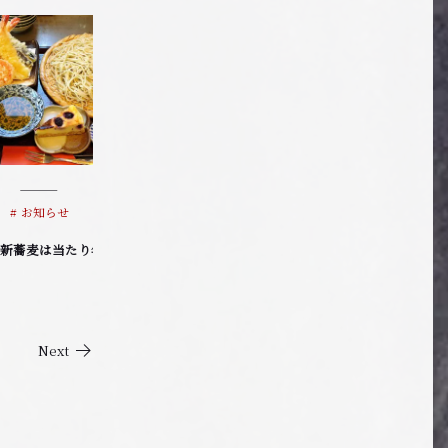
お知らせ
お知らせ
新蕎麦は当たり年！
お盆期間の営業につきまして
9
Next