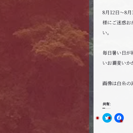
8月12日〜
様にご迷惑お
い。
毎日暑い日が
いお蕎麦いか
画像は白糸の
共有:
C
F
l
a
i
c
c
e
k
b