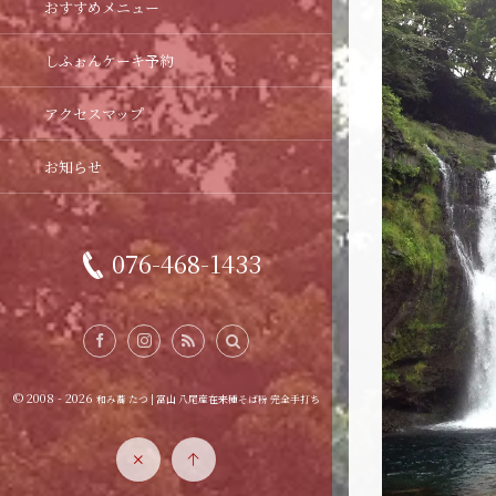
おすすめメニュー
しふぉんケーキ予約
アクセスマップ
お知らせ
076-468-1433
© 2008 - 2026
和み蕎 たつ | 富山 八尾産在来種そば粉 完全手打ち